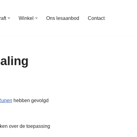
aft
Winkel
Ons lesaanbod
Contact
aling
Runen
hebben gevolgd
nken over de toepassing